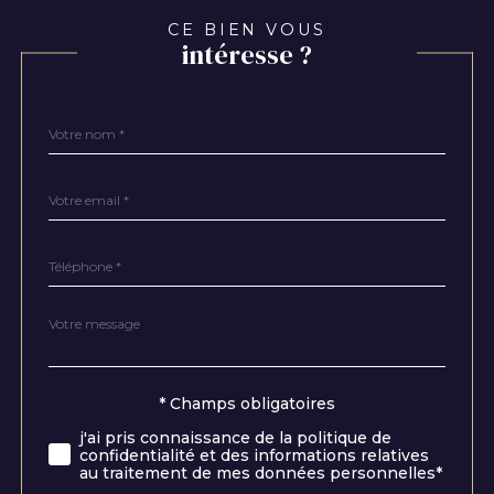
CE BIEN VOUS
intéresse ?
Nom
Fieldset
*
par
défaut
email
*
Téléphone
*
Message
Fieldset
*
par
défaut
Validation
* Champs obligatoires
j'ai pris connaissance de la politique de
confidentialité et des informations relatives
au traitement de mes données personnelles*