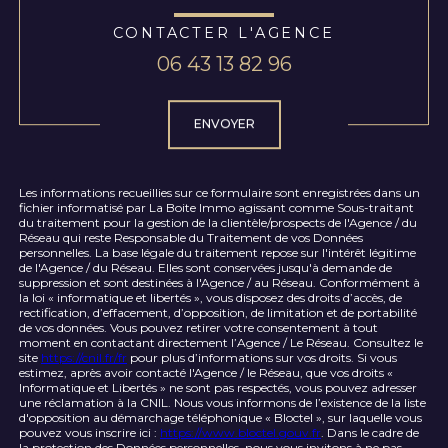
CONTACTER L'AGENCE
06 43 13 82 96
Validation
ENVOYER
Les informations recueillies sur ce formulaire sont enregistrées dans un
fichier informatisé par La Boite Immo agissant comme Sous-traitant
du traitement pour la gestion de la clientèle/prospects de l'Agence / du
Réseau qui reste Responsable du Traitement de vos Données
personnelles. La base légale du traitement repose sur l'intérêt légitime
de l'Agence / du Réseau. Elles sont conservées jusqu'à demande de
suppression et sont destinées à l'Agence / au Réseau. Conformément à
la loi « informatique et libertés », vous disposez des droits d’accès, de
rectification, d’effacement, d’opposition, de limitation et de portabilité
de vos données. Vous pouvez retirer votre consentement à tout
moment en contactant directement l’Agence / Le Réseau. Consultez le
site
https://cnil.fr/fr
pour plus d’informations sur vos droits. Si vous
estimez, après avoir contacté l'Agence / le Réseau, que vos droits «
Informatique et Libertés » ne sont pas respectés, vous pouvez adresser
une réclamation à la CNIL. Nous vous informons de l’existence de la liste
d'opposition au démarchage téléphonique « Bloctel », sur laquelle vous
pouvez vous inscrire ici :
https://www.bloctel.gouv.fr
. Dans le cadre de
la protection des Données personnelles, nous vous invitons à ne pas