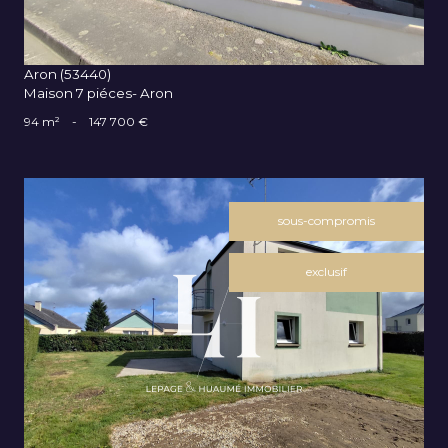
Aron (53440)
Maison 7 piéces- Aron
94 m²
-
147 700 €
sous-compromis
exclusif
VOIR LE BIEN