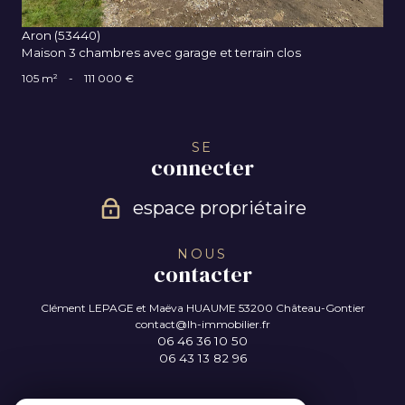
Aron (53440)
Maison 3 chambres avec garage et terrain clos
105 m²
-
111 000 €
SE
connecter
espace propriétaire
NOUS
contacter
Clément LEPAGE et Maëva HUAUME
53200 Château-Gontier
contact@lh-immobilier.fr
06 46 36 10 50
06 43 13 82 96