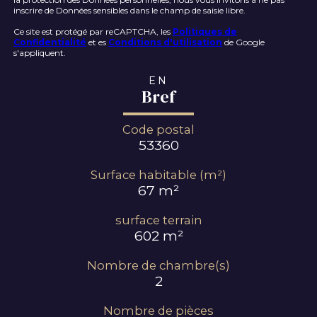
inscrire de Données sensibles dans le champ de saisie libre.
Ce site est protégé par reCAPTCHA, les
Politiques de
Confidentialité
et es
Conditions d'utilisation
de Google
s'appliquent.
EN
Bref
Code postal
53360
Surface habitable (m²)
67 m²
surface terrain
602 m²
Nombre de chambre(s)
2
Nombre de pièces