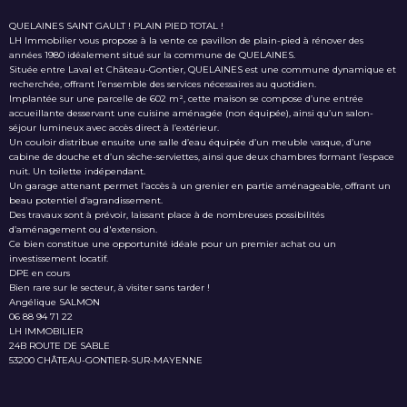
QUELAINES SAINT GAULT ! PLAIN PIED TOTAL !
LH Immobilier vous propose à la vente ce pavillon de plain-pied à rénover des
années 1980 idéalement situé sur la commune de QUELAINES.
Située entre Laval et Château-Gontier, QUELAINES est une commune dynamique et
recherchée, offrant l’ensemble des services nécessaires au quotidien.
Implantée sur une parcelle de 602 m², cette maison se compose d’une entrée
accueillante desservant une cuisine aménagée (non équipée), ainsi qu’un salon-
séjour lumineux avec accès direct à l’extérieur.
Un couloir distribue ensuite une salle d’eau équipée d’un meuble vasque, d’une
cabine de douche et d’un sèche-serviettes, ainsi que deux chambres formant l’espace
nuit. Un toilette indépendant.
Un garage attenant permet l’accès à un grenier en partie aménageable, offrant un
beau potentiel d’agrandissement.
Des travaux sont à prévoir, laissant place à de nombreuses possibilités
d’aménagement ou d'extension.
Ce bien constitue une opportunité idéale pour un premier achat ou un
investissement locatif.
DPE en cours
Bien rare sur le secteur, à visiter sans tarder !
Angélique SALMON
06 88 94 71 22
LH IMMOBILIER
24B ROUTE DE SABLE
53200 CHÂTEAU-GONTIER-SUR-MAYENNE