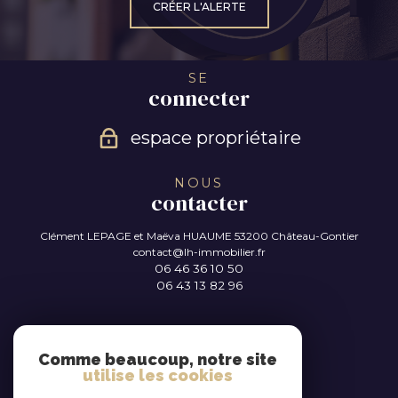
CRÉER L'ALERTE
SE
connecter
espace propriétaire
NOUS
contacter
Clément LEPAGE et Maëva HUAUME
53200 Château-Gontier
contact@lh-immobilier.fr
06 46 36 10 50
06 43 13 82 96
NOUS
suivre
Comme beaucoup, notre site
utilise les cookies