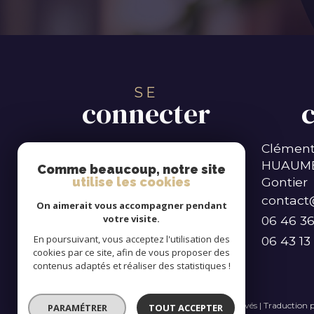
SE
connecter
Clément
espace propriétaire
HUAUM
Comme beaucoup, notre site
Gontier
utilise les cookies
contact@
On aimerait vous accompagner pendant
votre visite.
06 46 36
En poursuivant, vous acceptez l'utilisation des
06 43 13
cookies par ce site, afin de vous proposer des
contenus adaptés et réaliser des statistiques !
© 2026 | Tous droits réservés | Traduction
PARAMÉTRER
TOUT ACCEPTER