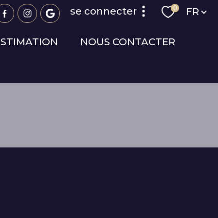
Langue
0
se connecter
FR
ESTIMATION
NOUS CONTACTER
espace propriétaire
espace syndic
espace copropriétaire
R
FILTRER
réinitialiser les
filtres