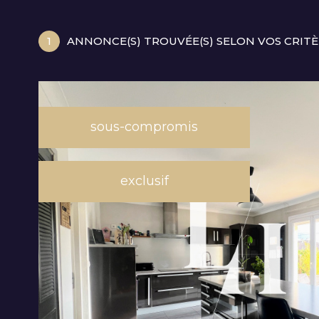
1
ANNONCE(S) TROUVÉE(S) SELON VOS CRIT
sous-compromis
exclusif
VOIR LE
BIEN