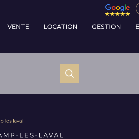
VENTE
LOCATION
GESTION
ACHETER
LOUER
ESTIME
de l'ancien
à l'année
1
Localisation
Budget
de l'immo pro
les laval
val
AMP-LES-LAVAL