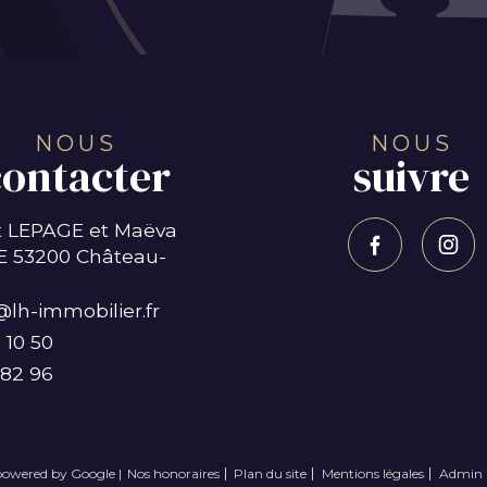
NOUS
NOUS
contacter
suivre
 LEPAGE et Maëva
E
53200 Château-
lh-immobilier.fr
 10 50
 82 96
 powered by Google |
Nos honoraires
Plan du site
Mentions légales
Admin