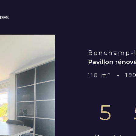
VOIR L'ANNONCE
ÈRES
Bonchamp-l
Pavillon rénov
110 m²
-
18
5