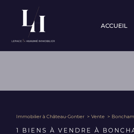
ACCUEIL
Type de bien
Immobilier à Château-Gontier
Vente
Bonchamp 
53960 - Bonchamp-lès-La
1
BIENS À VENDRE À BONCH