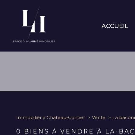
ACCUEIL
Type de bien
Immobilier à Château-Gontier
Vente
La bacon
53240 - La Baconnière
0
BIENS À VENDRE À LA-BA