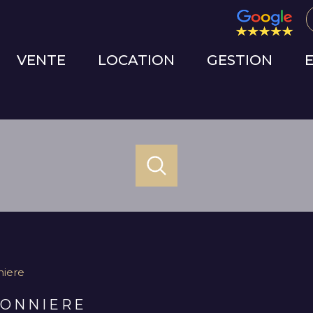
VENTE
LOCATION
GESTION
ACHETER
LOUER
ESTIME
de l'ancien
à l'année
1
Localisation
Budget
de l'immo pro
niere
CONNIERE