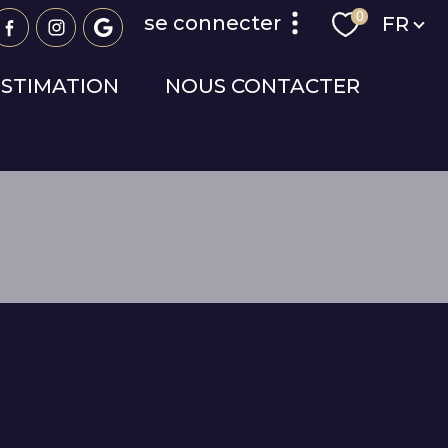
Langue
0
se connecter
FR
ESTIMATION
NOUS CONTACTER
espace propriétaire
espace syndic
espace copropriétaire
R
FILTRER
réinitialiser les
filtres