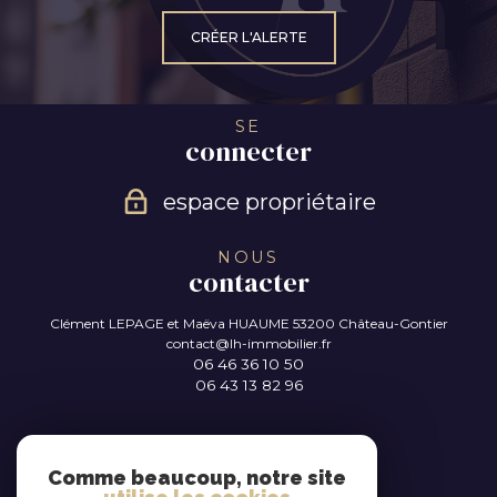
CRÉER L'ALERTE
SE
connecter
espace propriétaire
NOUS
contacter
Clément LEPAGE et Maëva HUAUME
53200 Château-Gontier
contact@lh-immobilier.fr
06 46 36 10 50
06 43 13 82 96
NOUS
suivre
Comme beaucoup, notre site