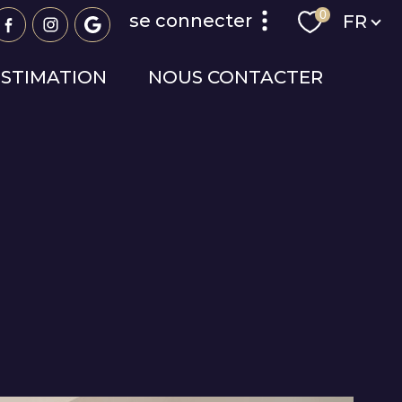
Langue
0
se connecter
FR
ESTIMATION
NOUS CONTACTER
espace propriétaire
espace syndic
espace copropriétaire
R
FILTRER
réinitialiser les