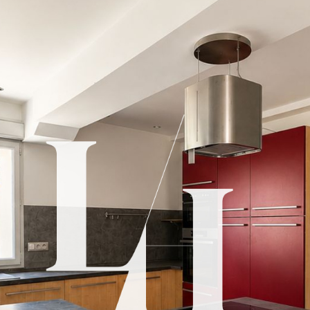
zougers
6 Pièces
VOIR L'ANNONCE