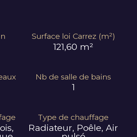
in
Surface loi Carrez (m²)
121,60 m²
eaux
Nb de salle de bains
1
fage
Type de chauffage
ois,
Radiateur, Poêle, Air
que
pulsé