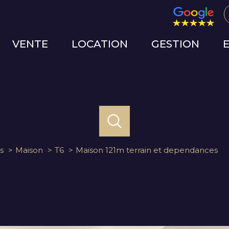
VENTE
LOCATION
GESTION
s
Maison
T6
Maison 121m terrain et dependances
ACHETER
LOUER
ESTIME
de l'ancien
à l'année
1
Localisation
Budget
de l'immo pro