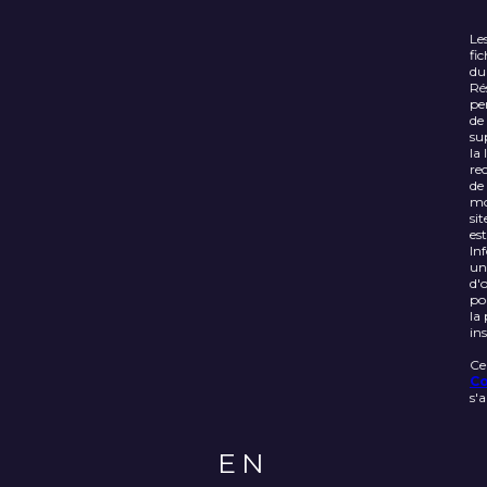
Le
fi
du
Ré
pe
de
su
la 
re
de
mo
si
es
In
un
d'
po
la
in
Ce
Co
s'
EN