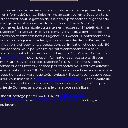
s informations recueillies sur ce formulaire sont enregistrées dans un
chier informatisé par La Boite Immo agissant comme Sous-traitant
 traitement pour la gestion de la clientèle/prospects de l'Agence / du
seau qui reste Responsable du Traitement de vos Données
rsonnelles. La base légale du traitement repose sur l'intérêt légitime
 l'Agence / du Réseau. Elles sont conservées jusqu'à demande de
ppression et sont destinées à l'Agence / au Réseau. Conformément à
loi « informatique et libertés », vous disposez des droits d’accès, de
ctification, d’effacement, d’opposition, de limitation et de portabilité
 vos données. Vous pouvez retirer votre consentement à tout
ment en contactant directement l’Agence / Le Réseau. Consultez le
te
https://cnil.fr/fr
pour plus d’informations sur vos droits. Si vous
timez, après avoir contacté l'Agence / le Réseau, que vos droits «
formatique et Libertés » ne sont pas respectés, vous pouvez adresser
e réclamation à la CNIL. Nous vous informons de l’existence de la liste
opposition au démarchage téléphonique « Bloctel », sur laquelle vous
uvez vous inscrire ici :
https://www.bloctel.gouv.fr
. Dans le cadre de
 protection des Données personnelles, nous vous invitons à ne pas
scrire de Données sensibles dans le champ de saisie libre.
 site est protégé par reCAPTCHA, les
Politiques de
nfidentialité
et es
Conditions d'utilisation
de Google
appliquent.