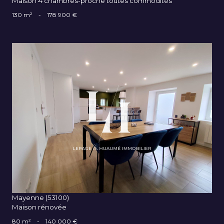
Maison 4 chambres-proche toutes commodités
130 m²
-
178 900 €
VOIR LE BIEN
Mayenne (53100)
Maison rénovée
80 m²
-
140 000 €