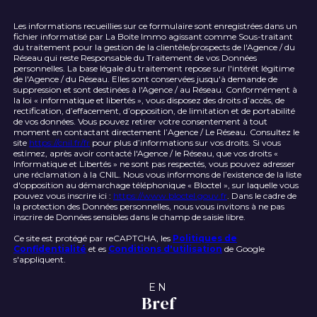
Les informations recueillies sur ce formulaire sont enregistrées dans un
fichier informatisé par La Boite Immo agissant comme Sous-traitant
du traitement pour la gestion de la clientèle/prospects de l'Agence / du
Réseau qui reste Responsable du Traitement de vos Données
personnelles. La base légale du traitement repose sur l'intérêt légitime
de l'Agence / du Réseau. Elles sont conservées jusqu'à demande de
suppression et sont destinées à l'Agence / au Réseau. Conformément à
la loi « informatique et libertés », vous disposez des droits d’accès, de
rectification, d’effacement, d’opposition, de limitation et de portabilité
de vos données. Vous pouvez retirer votre consentement à tout
moment en contactant directement l’Agence / Le Réseau. Consultez le
site
https://cnil.fr/fr
pour plus d’informations sur vos droits. Si vous
estimez, après avoir contacté l'Agence / le Réseau, que vos droits «
Informatique et Libertés » ne sont pas respectés, vous pouvez adresser
une réclamation à la CNIL. Nous vous informons de l’existence de la liste
d'opposition au démarchage téléphonique « Bloctel », sur laquelle vous
pouvez vous inscrire ici :
https://www.bloctel.gouv.fr
. Dans le cadre de
la protection des Données personnelles, nous vous invitons à ne pas
inscrire de Données sensibles dans le champ de saisie libre.
Ce site est protégé par reCAPTCHA, les
Politiques de
Confidentialité
et es
Conditions d'utilisation
de Google
s'appliquent.
EN
Bref