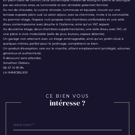
En plein cœur de Gorron, cette authentique maison de bourg en pierre se distingue
par ses volumes rares, sa luminosité et son véritable potentiel familial.
Au rez-de-chaussée, la cuisine rénovée, lumineuse et équipée, s’ouvre sur une
terrasse exposée plein sud. Le salon-séjour, avec sa cheminée, invite à la convivialité.
Au premier étage, l’espace nuit propose trois chambres confortables et une salle
d’eau contemporaine avec douche à l’italienne, ainsi qu’un WC séparé.
Au deuxième étage, deux chambres supplémentaires, une salle d’eau avec WC, et
une pièce à vivre modulable (salle de jeux, bureau, espace détente).
Un garage non attenant avec un étage aménageable, ainsi qu’un jardin situé à
quelques mètres, parfait pour le jardinage, complètent ce bien.
Un produit d’exception, rare sur le marché, alliant emplacement privilégié, volumes
généreux et authenticité.
À découvrir sans attendre.
Jonathan Debieu
06 47 14 91 94
LH IMMOBILIER
CE BIEN VOUS
intéresse ?
Nom
Fieldset
*
par
défaut