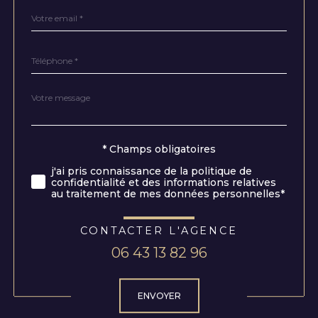
email
*
Téléphone
*
Message
Fieldset
*
par
défaut
Validation
* Champs obligatoires
j'ai pris connaissance de la politique de
confidentialité et des informations relatives
au traitement de mes données personnelles*
CONTACTER L'AGENCE
06 43 13 82 96
Validation
ENVOYER