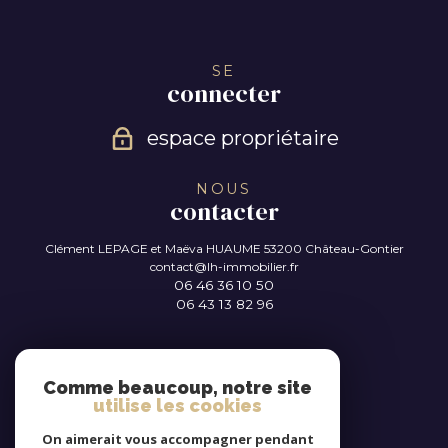
SE
connecter
espace propriétaire
NOUS
contacter
Clément LEPAGE et Maëva HUAUME
53200 Château-Gontier
contact@lh-immobilier.fr
06 46 36 10 50
06 43 13 82 96
NOUS
suivre
Comme beaucoup, notre site
utilise les cookies
On aimerait vous accompagner pendant