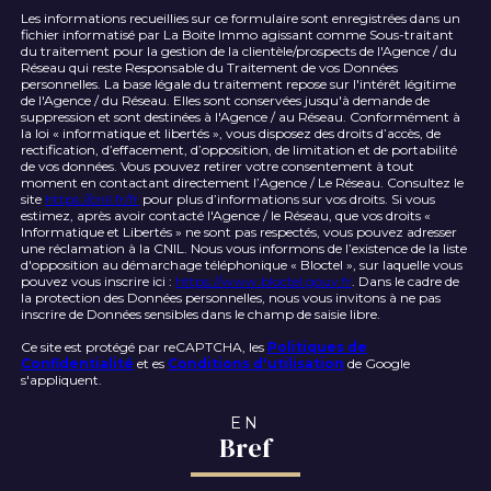
Les informations recueillies sur ce formulaire sont enregistrées dans un
fichier informatisé par La Boite Immo agissant comme Sous-traitant
du traitement pour la gestion de la clientèle/prospects de l'Agence / du
Réseau qui reste Responsable du Traitement de vos Données
personnelles. La base légale du traitement repose sur l'intérêt légitime
de l'Agence / du Réseau. Elles sont conservées jusqu'à demande de
suppression et sont destinées à l'Agence / au Réseau. Conformément à
la loi « informatique et libertés », vous disposez des droits d’accès, de
rectification, d’effacement, d’opposition, de limitation et de portabilité
de vos données. Vous pouvez retirer votre consentement à tout
moment en contactant directement l’Agence / Le Réseau. Consultez le
site
https://cnil.fr/fr
pour plus d’informations sur vos droits. Si vous
estimez, après avoir contacté l'Agence / le Réseau, que vos droits «
Informatique et Libertés » ne sont pas respectés, vous pouvez adresser
une réclamation à la CNIL. Nous vous informons de l’existence de la liste
d'opposition au démarchage téléphonique « Bloctel », sur laquelle vous
pouvez vous inscrire ici :
https://www.bloctel.gouv.fr
. Dans le cadre de
la protection des Données personnelles, nous vous invitons à ne pas
inscrire de Données sensibles dans le champ de saisie libre.
Ce site est protégé par reCAPTCHA, les
Politiques de
Confidentialité
et es
Conditions d'utilisation
de Google
s'appliquent.
EN
Bref