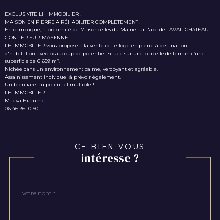
EXCLUSIVITÉ LH IMMOBILIER !
MAISON EN PIERRE À RÉHABILITER COMPLÈTEMENT !
En campagne, à proximité de Maisoncelles du Maine sur l'axe de LAVAL-CHATEAU-
GONTIER-SUR-MAYENNE.
LH IMMOBILIER vous propose à la vente cette loge en pierre à destination
d'habitation avec beaucoup de potentiel, située sur une parcelle de terrain d’une
superficie de 6 659 m².
Nichée dans un environnement calme, verdoyant et agréable.
Assainissement individuel à prévoir également.
Un bien rare au potentiel multiple !
LH IMMOBILIER
Maëva Huaumé
06 46 36 10 50
CE BIEN VOUS
intéresse ?
Nom
Fieldset
*
par
défaut
email