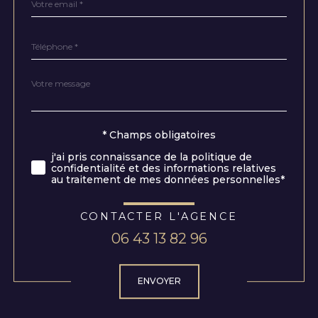
*
Téléphone
*
Message
Fieldset
*
par
défaut
Validation
* Champs obligatoires
j'ai pris connaissance de la politique de
confidentialité et des informations relatives
au traitement de mes données personnelles*
CONTACTER L'AGENCE
06 43 13 82 96
Validation
ENVOYER