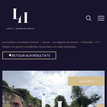
Immobilier à Château-Gontier
Vente
Le bignon du maine
Propriete
T1
Maison en pierre a rehabiliter situee dans un cadre bucolique
RETOUR AUX RÉSULTATS
sous-offre