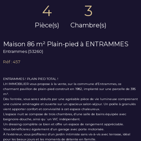
4
3
Pièce(s)
Chambre(s)
Maison 86 m² Plain-pied à ENTRAMMES
Entrammes (53260)
Réf : 457
ENTRAMMES ! PLAIN PIED TOTAL !
LH IMMOBILIER vous propose à la vente, sur la commune d’Entrammes, ce
charmant pavillon de plain-pied construit en 1982, implanté sur une parcelle de 395
m².
Dès l’entrée, vous serez séduits par une agréable pièce de vie lumineuse comprenant
une cuisine aménagée et ouverte sur un spacieux salon-séjour. Un poêle à granulés
vient apporter confort et convivialité à cet espace chaleureux.
L’espace nuit se compose de trois chambres, d’une salle de bains équipée avec
baignoire-douche, ainsi qu´un WC indépendant.
Un dressing complète ce bien et offre un espace de rangement appréciable.
Vous bénéficierez également d’un garage avec porte motorisée.
À l’extérieur, vous profiterez d’un jardin intimiste sans vis-à-vis avec terrasse, idéal
pour les beaux jours et les moments de détente en famille.