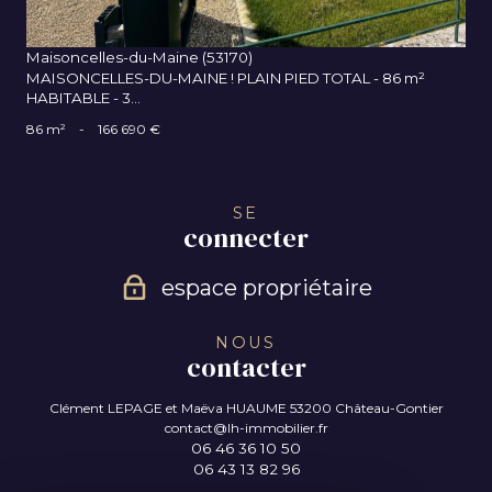
Maisoncelles-du-Maine (53170)
MAISONCELLES-DU-MAINE ! PLAIN PIED TOTAL - 86 m²
HABITABLE - 3...
86 m²
-
166 690 €
SE
connecter
espace propriétaire
NOUS
contacter
Clément LEPAGE et Maëva HUAUME
53200 Château-Gontier
contact@lh-immobilier.fr
06 46 36 10 50
06 43 13 82 96