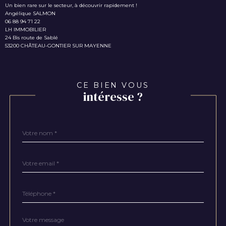
Un bien rare sur le secteur, à découvrir rapidement !
Angélique SALMON
06 88 94 71 22
LH IMMOBILIER
24 Bis route de Sablé
53200 CHÂTEAU-GONTIER SUR MAYENNE
CE BIEN VOUS
intéresse ?
Nom
Fieldset
*
par
défaut
email
*
Téléphone
*
Message
Fieldset
*