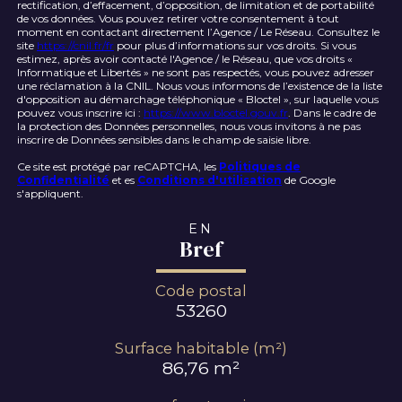
rectification, d’effacement, d’opposition, de limitation et de portabilité
de vos données. Vous pouvez retirer votre consentement à tout
moment en contactant directement l’Agence / Le Réseau. Consultez le
site
https://cnil.fr/fr
pour plus d’informations sur vos droits. Si vous
estimez, après avoir contacté l'Agence / le Réseau, que vos droits «
Informatique et Libertés » ne sont pas respectés, vous pouvez adresser
une réclamation à la CNIL. Nous vous informons de l’existence de la liste
d'opposition au démarchage téléphonique « Bloctel », sur laquelle vous
pouvez vous inscrire ici :
https://www.bloctel.gouv.fr
. Dans le cadre de
la protection des Données personnelles, nous vous invitons à ne pas
inscrire de Données sensibles dans le champ de saisie libre.
Ce site est protégé par reCAPTCHA, les
Politiques de
Confidentialité
et es
Conditions d'utilisation
de Google
s'appliquent.
EN
Bref
Code postal
53260
Surface habitable (m²)
86,76 m²