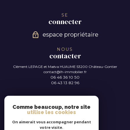
SE
connecter
espace propriétaire
NOUS
contacter
Clément LEPAGE et Maëva HUAUME
53200 Château-Gontier
contact@lh-immobilier.fr
06 46 36 10 50
06 43 13 82 96
NOUS
suivre
Comme beaucoup, notre site
utilise les cookies
On aimerait vous accompagner pendant
votre visite.