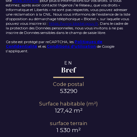
site
https://cnil.fr/fr
pour plus d’informations sur vos droits. Si vous
estimez, après avoir contacté l'Agence / le Réseau, que vos droits «
Informatique et Libertés » ne sont pas respectés, vous pouvez adresser
une réclamation à la CNIL. Nous vous informons de l’existence de la liste
d'opposition au démarchage téléphonique « Bloctel », sur laquelle vous
pouvez vous inscrire ici :
https://www.bloctel.gouv.fr
. Dans le cadre de
la protection des Données personnelles, nous vous invitons à ne pas
inscrire de Données sensibles dans le champ de saisie libre.
Ce site est protégé par reCAPTCHA, les
Politiques de
Confidentialité
et es
Conditions d'utilisation
de Google
s'appliquent.
EN
Bref
Code postal
53290
Surface habitable (m²)
127,42 m²
surface terrain
1 530 m²