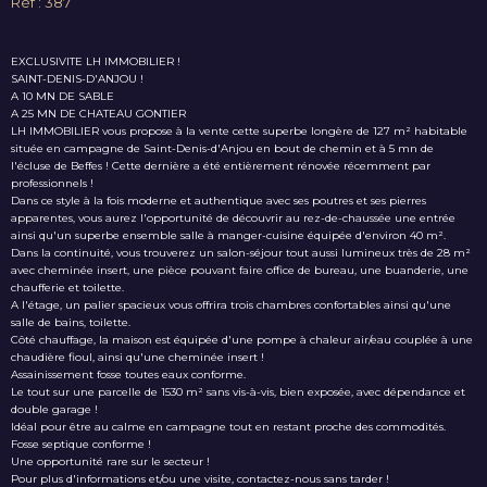
Réf : 387
EXCLUSIVITE LH IMMOBILIER !
SAINT-DENIS-D'ANJOU !
A 10 MN DE SABLE
A 25 MN DE CHATEAU GONTIER
LH IMMOBILIER vous propose à la vente cette superbe longère de 127 m² habitable
située en campagne de Saint-Denis-d'Anjou en bout de chemin et à 5 mn de
l'écluse de Beffes ! Cette dernière a été entièrement rénovée récemment par
professionnels !
Dans ce style à la fois moderne et authentique avec ses poutres et ses pierres
apparentes, vous aurez l'opportunité de découvrir au rez-de-chaussée une entrée
ainsi qu'un superbe ensemble salle à manger-cuisine équipée d'environ 40 m².
Dans la continuité, vous trouverez un salon-séjour tout aussi lumineux très de 28 m²
avec cheminée insert, une pièce pouvant faire office de bureau, une buanderie, une
chaufferie et toilette.
A l'étage, un palier spacieux vous offrira trois chambres confortables ainsi qu'une
salle de bains, toilette.
Côté chauffage, la maison est équipée d'une pompe à chaleur air/eau couplée à une
chaudière fioul, ainsi qu'une cheminée insert !
Assainissement fosse toutes eaux conforme.
Le tout sur une parcelle de 1530 m² sans vis-à-vis, bien exposée, avec dépendance et
double garage !
Idéal pour être au calme en campagne tout en restant proche des commodités.
Fosse septique conforme !
Une opportunité rare sur le secteur !
Pour plus d'informations et/ou une visite, contactez-nous sans tarder !