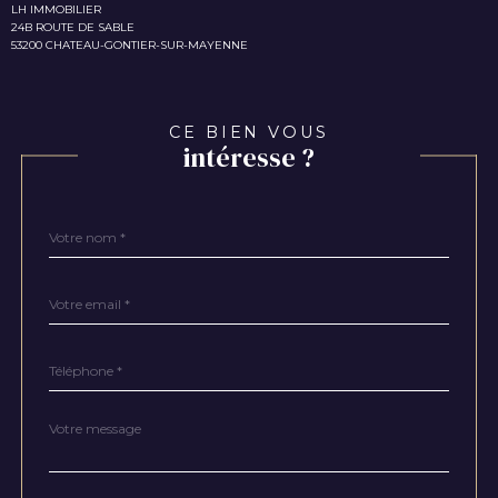
LH IMMOBILIER
24B ROUTE DE SABLE
53200 CHATEAU-GONTIER-SUR-MAYENNE
CE BIEN VOUS
intéresse ?
Nom
Fieldset
*
par
défaut
email
*
Téléphone
*
Message
Fieldset
*
par
défaut